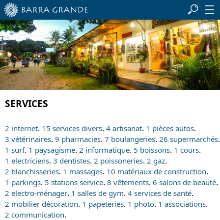
SERVICES
.
.
.
.
2 internet
15 services divers
4 artisanat
1 pièces autos
.
.
.
.
3 vétérinaires
9 pharmacies
7 boulangeries
26 supermarchés
.
.
.
.
.
1 surf
1 paysagisme
2 informatique
5 boissons
1 cours
.
.
.
.
1 electriciens
3 dentistes
2 poissoneries
2 gaz
.
.
.
2 blanchisseries
1 massages
10 matériaux de construction
.
.
.
.
1 parkings
5 stations service
8 vêtements
6 salons de beauté
.
.
.
2 electro-ménager
1 salles de gym
4 services de santé
.
.
.
.
2 mobilier décoration
1 papeteries
1 photo
1 associations
.
2 communication