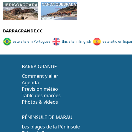
BARRAGRANDE.CC
este site em Português
this site in English
este sitio en Espa
BARRA GRANDE
Comment y aller
Agenda
Prevision météo
Table des marées
Photos & videos
PÉNINSULE DE MARAÚ
Les plages de la Péninsule