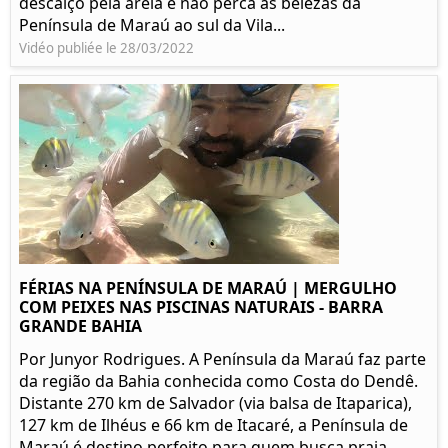
descalço pela areia e não perca as belezas da
Península de Maraú ao sul da Vila...
Vidéo publiée le 28/03/2022
FÉRIAS NA PENÍNSULA DE MARAÚ | MERGULHO
COM PEIXES NAS PISCINAS NATURAIS - BARRA
GRANDE BAHIA
Por Junyor Rodrigues. A Península da Maraú faz parte
da região da Bahia conhecida como Costa do Dendê.
Distante 270 km de Salvador (via balsa de Itaparica),
127 km de Ilhéus e 66 km de Itacaré, a Península de
Maraú é destino perfeito para quem busca praia